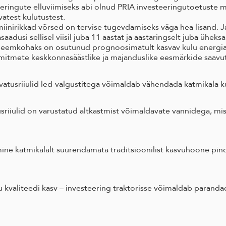
eringute elluviimiseks abi olnud PRIA investeeringutoetuste m
vatest kulutustest.
iinirikkad võrsed on tervise tugevdamiseks väga hea lisand. Ja 
adusi sellisel viisil juba 11 aastat ja aastaringselt juba ühek
eemkohaks on osutunud prognoosimatult kasvav kulu energia
 mitmete keskkonnasäästlike ja majanduslike eesmärkide saavu
tusriiulid led-valgustitega võimaldab vähendada katmikala ku
riiulid on varustatud altkastmist võimaldavate vannidega, m
 katmikalalt suurendamata traditsioonilist kasvuhoone pinda
kvaliteedi kasv – investeering traktorisse võimaldab paranda