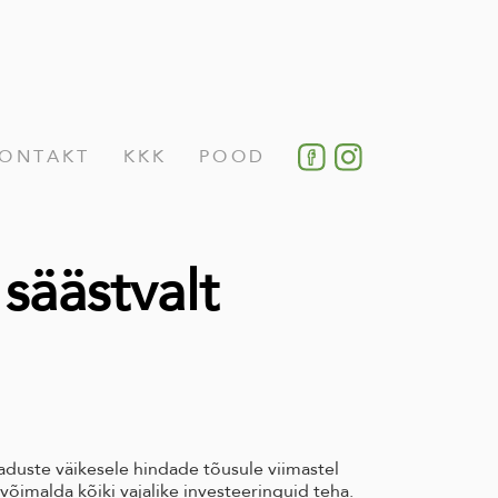
ONTAKT
KKK
POOD
 säästvalt
aduste väikesele hindade tõusule viimastel
õimalda kõiki vajalike investeeringuid teha.