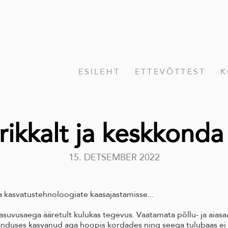
ESILEHT
ETTEVÕTTEST
K
rikkalt ja keskkonda
15. DETSEMBER 2022
 kasvatustehnoloogiate kaasajastamisse...
suvusaega ääretult kulukas tegevus. Vaatamata põllu- ja aiasa
nduses kasvanud aga hoopis kordades ning seega tulubaas ei v