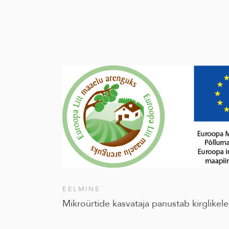
EELMINE
Mikroürtide kasvataja panustab kirglike