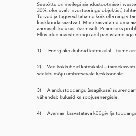
Seetõttu on meilegi aiandustootmise investe
30%, olenevalt investeeringu objektist) tehta
Terved ja tugevad tahame kõik olla ning vitam
keskkonda säästvalt. Meie kasvatame oma aiasa
äärmiselt kulukas. Äärmiselt.
Peamiseks probl
Elluviidud investeeringu abil panustame aga
1) Energiakokkuhoid katmikalal – taimekasva
2) Vee kokkuhoid katmikalal – taimekasvatus
seeläbi mõju ümbritsevale keskkonnale.
3) Aiandustoodangu (saagikuse) suurendamine
vähendab kulusid ka soojusenergiale.
4) Avamaal kasvatatava köögivilja toodangu 