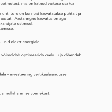
eetmetest, mis on katnud väikese osa (ca
eriti tore on kui neid kasvatatakse puhtalt ja
sa aastat. Aastaringne kasvatus on aga
kandjate ostmisel.
tamisse:
lusid elektrienergiale
is võimaldab optimeerida veekulu ja vähendab
la – investeering vertikaalaiandusse
da mullaharimise võimekust.