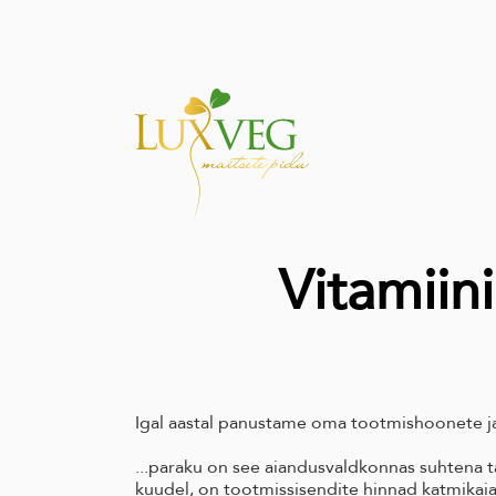
Vitamiini
Igal aastal panustame oma tootmishoonete ja
...paraku
on
see aiandusvaldkonnas suhtena ta
kuudel, on tootmissisendite hinnad katmikaia