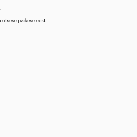
.
a otsese päikese eest.