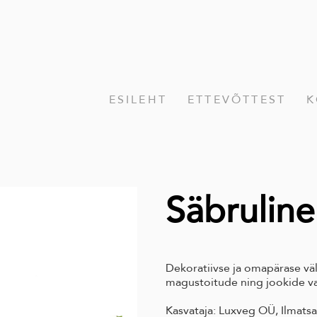
ESILEHT
ETTEVÕTTEST
K
Säbrulin
Dekoratiivse ja omapärase vä
magustoitude ning jookide va
Kasvataja: Luxveg OÜ, Ilmatsal