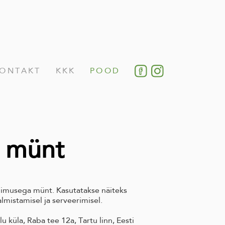
ONTAKT
KKK
POOD
e münt
limusega münt. Kasutatakse näiteks
lmistamisel ja serveerimisel.
u küla, Raba tee 12a, Tartu linn, Eesti