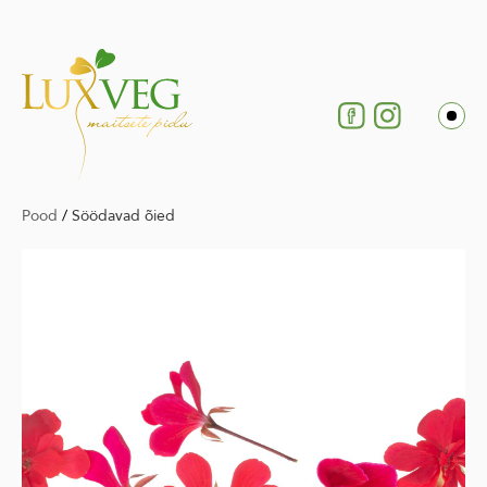
Pood
/
Söödavad õied