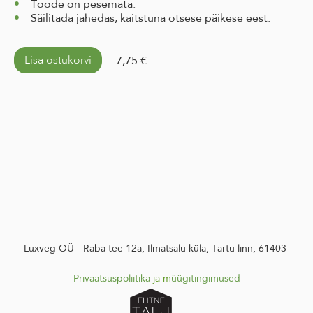
Toode on pesemata.
Säilitada jahedas, kaitstuna otsese päikese eest.
Lisa ostukorvi
7,75 €
Luxveg OÜ - Raba tee 12a, Ilmatsalu küla, Tartu linn, 61403
Privaatsuspoliitika
ja m
üügitingimused