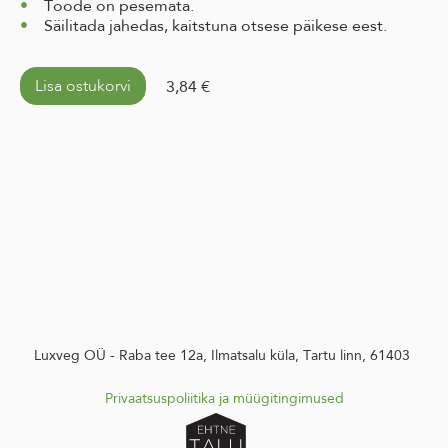
Toode on pesemata.
Säilitada jahedas, kaitstuna otsese päikese eest.
Lisa ostukorvi
3,84 €
Luxveg OÜ - Raba tee 12a, Ilmatsalu küla, Tartu linn, 61403
Privaatsuspoliitika
ja m
üügitingimused