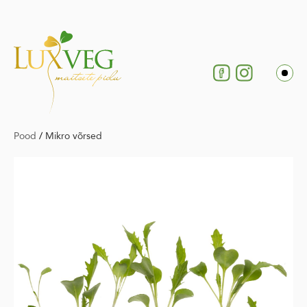
Pood
/
Mikro võrsed