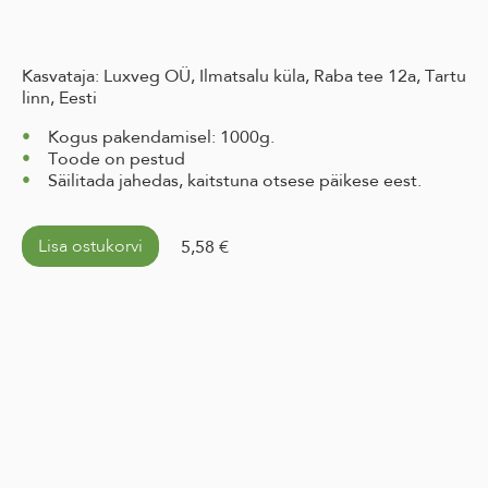
Kasvataja: Luxveg OÜ, Ilmatsalu küla, Raba tee 12a, Tartu
linn, Eesti
Kogus pakendamisel: 1000g.
Toode on pestud
Säilitada jahedas, kaitstuna otsese päikese eest.
Lisa ostukorvi
5,58 €