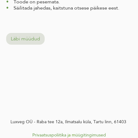
Toode on pesemata.
Säilitada jahedas, kaitstuna otsese päikese eest.
Läbi müüdud
Luxveg OÜ - Raba tee 12a, Ilmatsalu küla, Tartu linn, 61403
Privaatsuspoliitika
ja m
üügitingimused